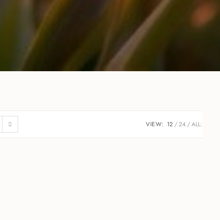
VIEW:
12
24
ALL: