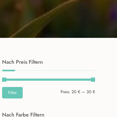
Nach Preis Filtern
Min.
Max.
Preis:
20 €
—
30 €
Filter
Preis
Preis
Nach
Farbe Filtern