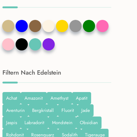
Filtern Nach Edelstein
Achat
Amazonit
Amethyst
Apatit
Aventurin
Bergkristall
Fluorit
Jade
Jaspis
Labradorit
Mondstein
Obsidian
Rohdonit
Rosenquarz
Sodalith
Tigerauge