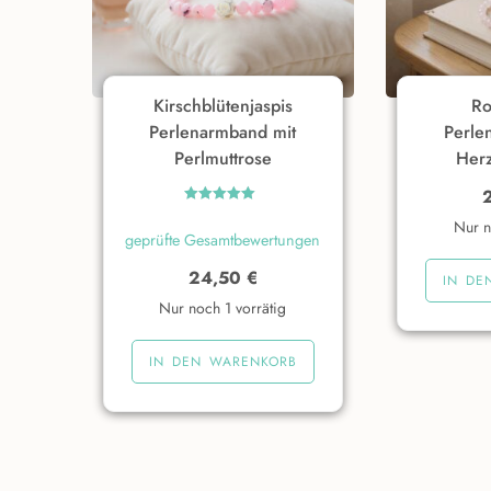
Kirschblütenjaspis
Ro
Perlenarmband mit
Perle
Perlmuttrose
Her
Bewertet
Nur n
geprüfte Gesamtbewertungen
mit
5.00
24,50
€
von 5
IN DE
Nur noch 1 vorrätig
IN DEN WARENKORB