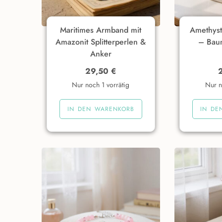
Maritimes Armband mit
Amethyst
Amazonit Splitterperlen &
– Bau
Anker
29,50
€
Nur noch 1 vorrätig
Nur n
IN DEN WARENKORB
IN DE