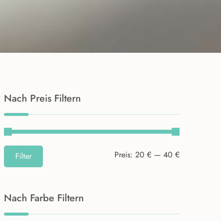
Nach Preis Filtern
Min.
Max.
Preis:
20 €
—
40 €
Filter
Preis
Preis
Nach
Farbe Filtern