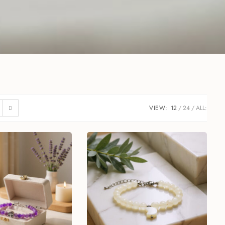
VIEW:
12
24
ALL: