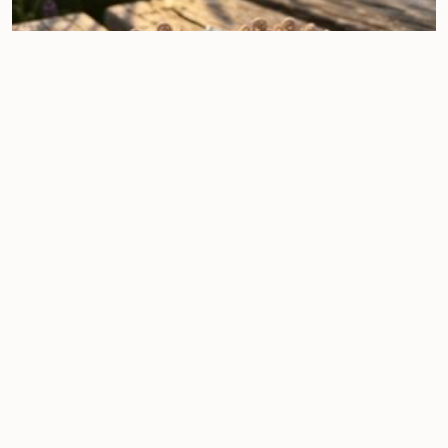
Armband Mashan Jade puderrosa
22,00
€
Nicht vorrätig
IN DEN WARENKORB