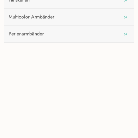
Multicolor Armbänder
Perlenarmbänder
KONTAKTIEREN SIE UNS
Kontaktieren Sie uns jederzeit! Wir helfen Ihnen gerne weiter
und freuen uns darauf, Sie zu unterstützen.
info@schmuckharmonie.de