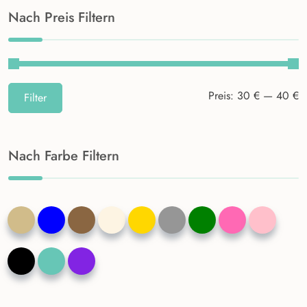
Nach Preis Filtern
M
M
Preis:
30 €
—
40 €
Filter
Pr
Pr
Nach
Farbe Filtern