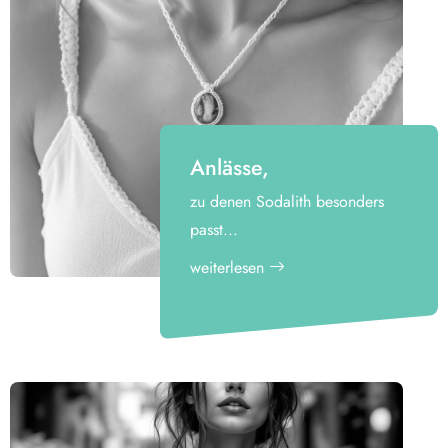
Anlässe,
zu denen Sodalith besonders
passt...
weiterlesen
Business-Meetings &
Präsentationen