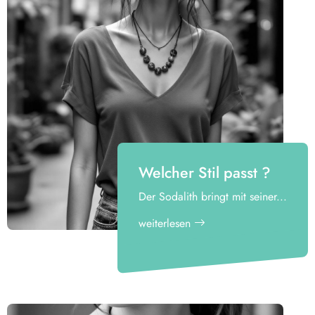
unterstreicht Kompetenz und Selbstbewusstsein
Kreative Projekte & Brainstormings
fördert klare Gedanken und Ausdruckskraft
Reisen & neue Begegnungen
bringt Gelassenheit und Offenheit
Meditation &
Welcher Stil passt ?
Achtsamkeitsübungen
Der Sodalith bringt mit seiner...
unterstützt innere Zentrierung
weiterlesen
Geschenk zu besonderen
Lebensabschnitten
... tiefblauen Farbintensität und den kontrastierenden weißen
wie Studienabschluss oder Neubeginn