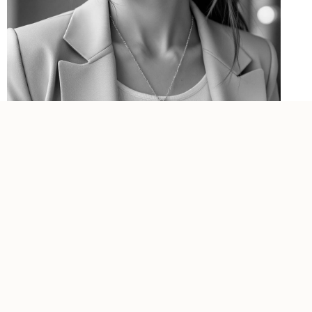
Maserungen eine besondere Tiefe und Klarheit in jedes
Design.
♡
klaren
,
ausdrucksstarken
oder
maritim
inspirierten Looks
♡
Leinen
, grob gewebten Stoffen und legeren
Naturmaterialien
♡
kühlen
Farben und
neutralen
Tönen
♡
Silber
,
Weißgold
oder gebürstetem
Edelstahl
Er passt perfekt in folgende Stilwelten:
Farbkombinationen &
✧ Maritime Eleganz
harmonische Steine
✧ Modern Minimal
Sodalith liebt…
✧ Coastal Chic
✧ Urban Natural
weiterlesen